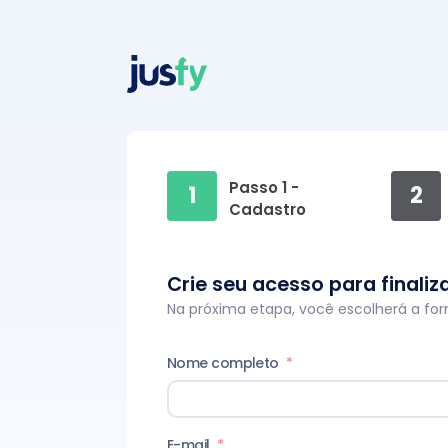
Passo 1 -
1
2
Cadastro
Crie seu acesso para finali
Na próxima etapa, você escolherá a f
Nome completo
*
E-mail
*