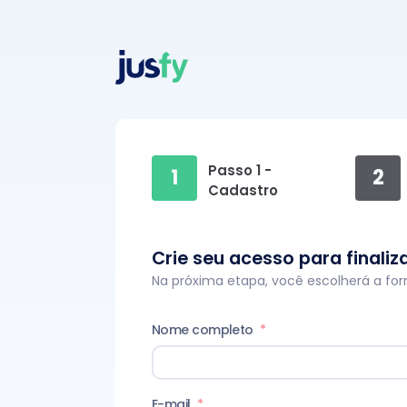
Passo 1 -
1
2
Cadastro
Crie seu acesso para finali
Na próxima etapa, você escolherá a f
Nome completo
*
E-mail
*